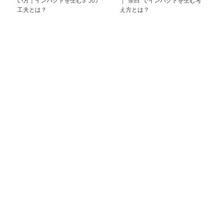
い方｜インパクトを生む3つの
｜“余白”でインパクトを生む考
工夫とは？
え方とは？