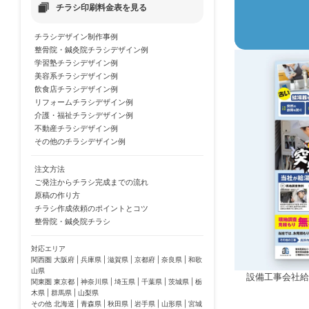
チラシ印刷料金表を見る
チラシデザイン制作事例
整骨院・鍼灸院チラシデザイン例
学習塾チラシデザイン例
美容系チラシデザイン例
飲食店チラシデザイン例
リフォームチラシデザイン例
介護・福祉チラシデザイン例
不動産チラシデザイン例
その他のチラシデザイン例
注文方法
ご発注からチラシ完成までの流れ
原稿の作り方
チラシ作成依頼のポイントとコツ
整骨院・鍼灸院チラシ
対応エリア
関西圏 大阪府 | 兵庫県 | 滋賀県 | 京都府 | 奈良県 | 和歌
山県
設備工事会社
関東圏 東京都 | 神奈川県 | 埼玉県 | 千葉県 | 茨城県 | 栃
木県 | 群馬県 | 山梨県
その他 北海道 | 青森県 | 秋田県 | 岩手県 | 山形県 | 宮城