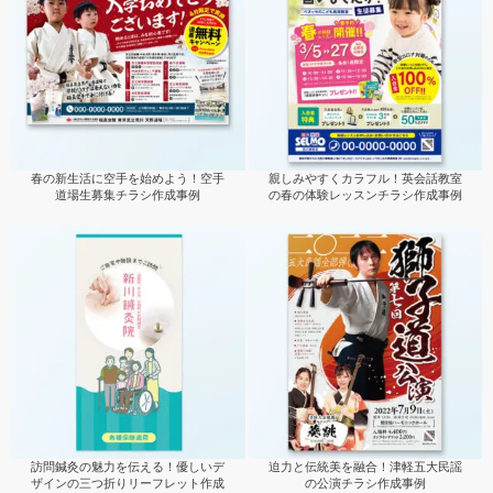
春の新生活に空手を始めよう！空手
親しみやすくカラフル！英会話教室
道場生募集チラシ作成事例
の春の体験レッスンチラシ作成事例
訪問鍼灸の魅力を伝える！優しいデ
迫力と伝統美を融合！津軽五大民謡
ザインの三つ折りリーフレット作成
の公演チラシ作成事例