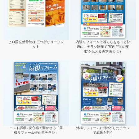
ヒロ国立整骨院様 三つ折りリーフレ
内装リフォームで暮らしをもっと快
ット
適に｜チラシ制作で“室内空間の変
化”を伝える訴求術とは？
コスト訴求×安心感で響かせる「屋
外構リフォームに“特化”したチラシ
根リフォーム特化型チラシ」
で成果を狙う