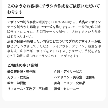
このようなお客様にチラシの作成をご依頼いただいて
おります
デザインの制作会社
が運営するCHIRASAKUなら、
広告のデザイン
データ制作から印刷までの一式を承ります
ので、一般的な印刷通
販サイトのように、印刷用データを制作して入稿するという作業
は必要ありません。
広告の目的や掲載したい内容などについてプロのデザイナーが直
接ヒアリング
させていただき、レイアウト、デザイン、最適な印
刷方法、印刷用紙、サイズをアドバイスしますので、手間を省き
ながら効果を得られるチラシを作ることができます。
ご相談の多い業種
鍼灸整骨院・整体院
介護・デイサービス
カフェ・飲食店
ヘアサロン・美容室・理髪店
教室・学習塾
美容・エステ・化粧品
リフォーム・工務店・不動産
葬儀・セレモニー