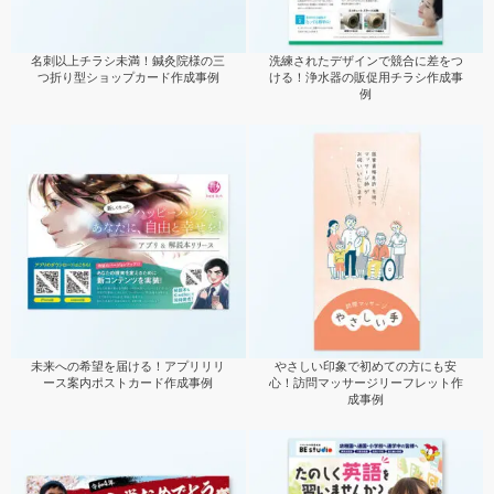
名刺以上チラシ未満！鍼灸院様の三
洗練されたデザインで競合に差をつ
つ折り型ショップカード作成事例
ける！浄水器の販促用チラシ作成事
例
未来への希望を届ける！アプリリリ
やさしい印象で初めての方にも安
ース案内ポストカード作成事例
心！訪問マッサージリーフレット作
成事例