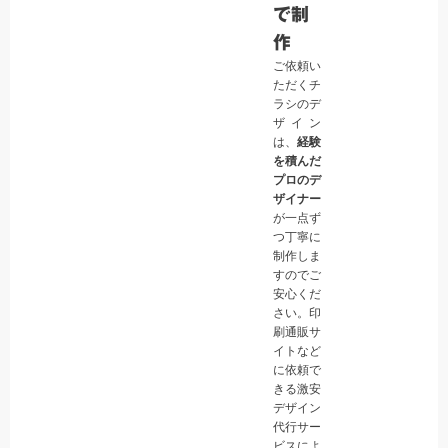
で制
作
ご依頼い
ただくチ
ラシのデ
ザイン
は、
経験
を積んだ
プロのデ
ザイナー
が一点ず
つ丁寧に
制作しま
すのでご
安心くだ
さい。印
刷通販サ
イトなど
に依頼で
きる激安
デザイン
代行サー
ビスによ