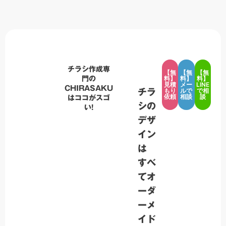
チラシ作成専
【無
【無
【無
料】
料】
料】
門の
見積
メー
LINE
CHIRASAKU
もり
ルで
で相
チラ
依頼
相談
談
はココがスゴ
シの
い!
デザ
イン
は
すべ
てオ
ーダ
ーメ
イド