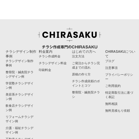
チラシ作成専門のCHIRASAKU
チラシデザイン制作
料金案内
はじめての方へ
CHIRASAKUについ
事例
て
チラシ作成料金
注文方法
チラシデザイン制作
ブログ
チラシデザイン料金
ご発注からチラシ完
事例
成までの流れ
注意事項
印刷料金
整骨院・鍼灸院チラ
原稿の作り方
プライバシーポリシ
シデザイン例
ー
チラシ作成依頼のポ
学習塾チラシデザイ
イントとコツ
ご利用規約
ン例
整骨院・鍼灸院チラ
特定商取引法に基づ
美容系チラシデザイ
シ
く表記
ン例
無料相談
飲食店チラシデザイ
ン例
無料見積もり依頼
リフォームチラシデ
ザイン例
介護・福祉チラシデ
ザイン例