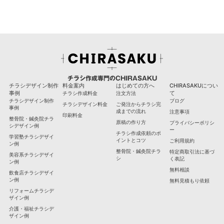
チラシ作成専門のCHIRASAKU
チラシデザイン制作
料金案内
はじめての方へ
CHIRASAKUについ
事例
て
チラシ作成料金
注文方法
チラシデザイン制作
ブログ
チラシデザイン料金
ご発注からチラシ完
事例
成までの流れ
注意事項
印刷料金
整骨院・鍼灸院チラ
原稿の作り方
プライバシーポリシ
シデザイン例
ー
チラシ作成依頼のポ
学習塾チラシデザイ
イントとコツ
ご利用規約
ン例
整骨院・鍼灸院チラ
特定商取引法に基づ
美容系チラシデザイ
シ
く表記
ン例
無料相談
飲食店チラシデザイ
ン例
無料見積もり依頼
リフォームチラシデ
ザイン例
介護・福祉チラシデ
ザイン例