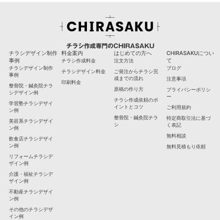
チラシ作成専門のCHIRASAKU
チラシデザイン制作
料金案内
はじめての方へ
CHIRASAKUについ
事例
て
チラシ作成料金
注文方法
チラシデザイン制作
ブログ
チラシデザイン料金
ご発注からチラシ完
事例
成までの流れ
注意事項
印刷料金
整骨院・鍼灸院チラ
原稿の作り方
プライバシーポリシ
シデザイン例
ー
チラシ作成依頼のポ
学習塾チラシデザイ
イントとコツ
ご利用規約
ン例
整骨院・鍼灸院チラ
特定商取引法に基づ
美容系チラシデザイ
シ
く表記
ン例
無料相談
飲食店チラシデザイ
ン例
無料見積もり依頼
リフォームチラシデ
ザイン例
介護・福祉チラシデ
ザイン例
不動産チラシデザイ
ン例
その他のチラシデザ
イン例