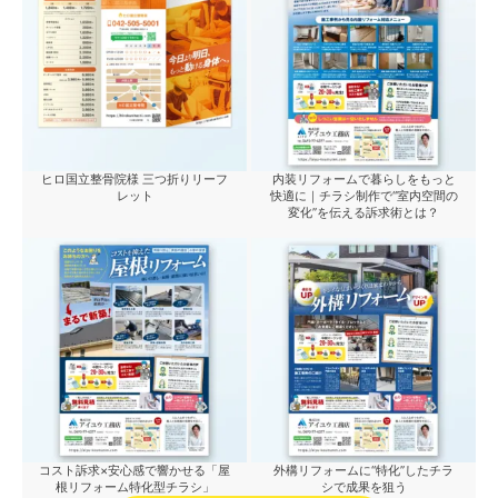
ヒロ国立整骨院様 三つ折りリーフ
内装リフォームで暮らしをもっと
レット
快適に｜チラシ制作で“室内空間の
変化”を伝える訴求術とは？
コスト訴求×安心感で響かせる「屋
外構リフォームに“特化”したチラ
根リフォーム特化型チラシ」
シで成果を狙う