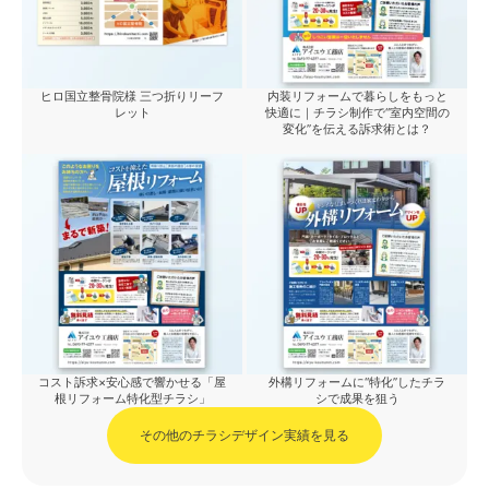
ヒロ国立整骨院様 三つ折りリーフ
内装リフォームで暮らしをもっと
レット
快適に｜チラシ制作で“室内空間の
変化”を伝える訴求術とは？
コスト訴求×安心感で響かせる「屋
外構リフォームに“特化”したチラ
根リフォーム特化型チラシ」
シで成果を狙う
その他のチラシデザイン実績を見る