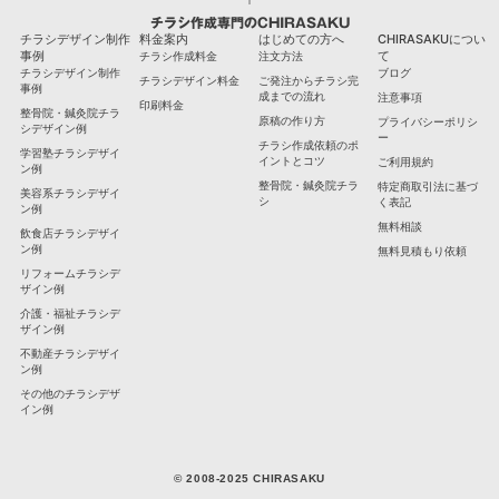
チラシ作成専門のCHIRASAKU
チラシデザイン制作
料金案内
はじめての方へ
CHIRASAKUについ
事例
て
チラシ作成料金
注文方法
チラシデザイン制作
ブログ
チラシデザイン料金
ご発注からチラシ完
事例
成までの流れ
注意事項
印刷料金
整骨院・鍼灸院チラ
原稿の作り方
プライバシーポリシ
シデザイン例
ー
チラシ作成依頼のポ
学習塾チラシデザイ
イントとコツ
ご利用規約
ン例
整骨院・鍼灸院チラ
特定商取引法に基づ
美容系チラシデザイ
シ
く表記
ン例
無料相談
飲食店チラシデザイ
ン例
無料見積もり依頼
リフォームチラシデ
ザイン例
介護・福祉チラシデ
ザイン例
不動産チラシデザイ
ン例
その他のチラシデザ
イン例
© 2008-2025 CHIRASAKU