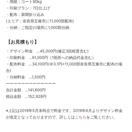
・用紙：コート90kg
・印刷プラン：7日仕上げ
・配布：新聞折り込み
(エリア：奈良県五條市に11,000部配布)
・分納：ご指定の場所に1,000部分納
【お見積もり】
・デザイン料金 …45,000円(修正3回程度含む)
・印刷料金 …61,000円（1箇所への納品代金含む）
・配布料金 …34,100円(＠3.1円×11,000部奈良県五條市に配布の場
合)
・分納料金 …1,500円
ーーーーーーーーーーーーー
合計金額 …141,600円
税込金額 …152,928円
※上記は2019年5月末時点で料金です。2019年6月よりデザイン料金
が改定となっておりますので、詳しくは
こちら
をご覧ください。