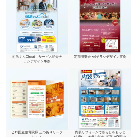
司法くんCloud｜サービス紹介チ
定期演奏会 A4チラシデザイン事例
ラシデザイン事例
ヒロ国立整骨院様 三つ折りリーフ
内装リフォームで暮らしをもっと
レット
快適に｜チラシ制作で“室内空間の