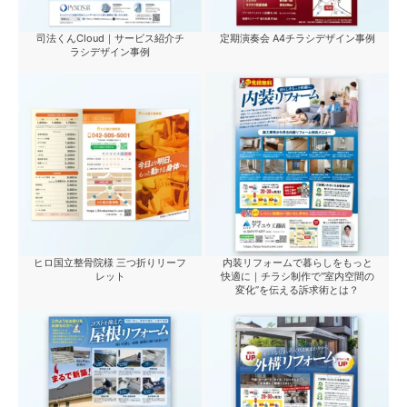
司法くんCloud｜サービス紹介チ
定期演奏会 A4チラシデザイン事例
ラシデザイン事例
ヒロ国立整骨院様 三つ折りリーフ
内装リフォームで暮らしをもっと
レット
快適に｜チラシ制作で“室内空間の
変化”を伝える訴求術とは？