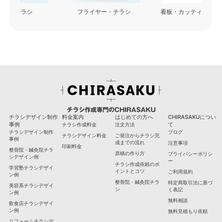
フライヤー・チラシ
看板・カッティングシート
チラシ作成専門のCHIRASAKU
チラシデザイン制作
料金案内
はじめての方へ
CHIRASAKUについ
事例
て
チラシ作成料金
注文方法
チラシデザイン制作
ブログ
チラシデザイン料金
ご発注からチラシ完
事例
成までの流れ
注意事項
印刷料金
整骨院・鍼灸院チラ
原稿の作り方
プライバシーポリシ
シデザイン例
ー
チラシ作成依頼のポ
学習塾チラシデザイ
イントとコツ
ご利用規約
ン例
整骨院・鍼灸院チラ
特定商取引法に基づ
美容系チラシデザイ
シ
く表記
ン例
無料相談
飲食店チラシデザイ
ン例
無料見積もり依頼
リフォームチラシデ