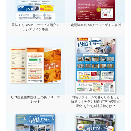
司法くんCloud｜サービス紹介チ
定期演奏会 A4チラシデザイン事例
ラシデザイン事例
ヒロ国立整骨院様 三つ折りリーフ
内装リフォームで暮らしをもっと
レット
快適に｜チラシ制作で“室内空間の
変化”を伝える訴求術とは？