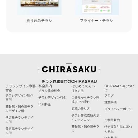
フライヤー・チラシ
看板・カッティングシート
チラシ作成専門のCHIRASAKU
チラシデザイン制作
料金案内
はじめての方へ
CHIRASAKUについ
事例
て
チラシ作成料金
注文方法
チラシデザイン制作
ブログ
チラシデザイン料金
ご発注からチラシ完
事例
成までの流れ
注意事項
印刷料金
整骨院・鍼灸院チラ
原稿の作り方
プライバシーポリシ
シデザイン例
ー
チラシ作成依頼のポ
学習塾チラシデザイ
イントとコツ
ご利用規約
ン例
整骨院・鍼灸院チラ
特定商取引法に基づ
美容系チラシデザイ
シ
く表記
ン例
無料相談