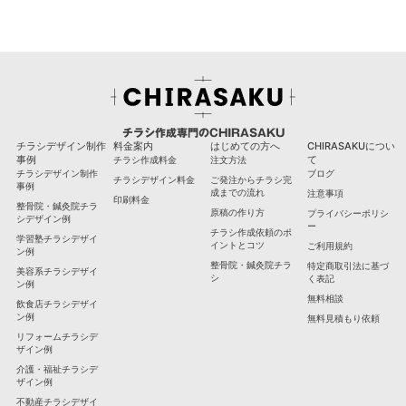
チラシ作成専門のCHIRASAKU
チラシデザイン制作
料金案内
はじめての方へ
CHIRASAKUについ
事例
て
チラシ作成料金
注文方法
チラシデザイン制作
ブログ
チラシデザイン料金
ご発注からチラシ完
事例
成までの流れ
注意事項
印刷料金
整骨院・鍼灸院チラ
原稿の作り方
プライバシーポリシ
シデザイン例
ー
チラシ作成依頼のポ
学習塾チラシデザイ
イントとコツ
ご利用規約
ン例
整骨院・鍼灸院チラ
特定商取引法に基づ
美容系チラシデザイ
シ
く表記
ン例
無料相談
飲食店チラシデザイ
ン例
無料見積もり依頼
リフォームチラシデ
ザイン例
介護・福祉チラシデ
ザイン例
不動産チラシデザイ