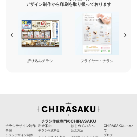
デザイン制作から印刷を取り扱っております
シ
フライヤー・チラシ
看板・カッティングシート
チラシ作成専門のCHIRASAKU
チラシデザイン制作
料金案内
はじめての方へ
CHIRASAKUについ
事例
て
チラシ作成料金
注文方法
チラシデザイン制作
ブログ
チラシデザイン料金
ご発注からチラシ完