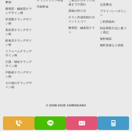
事例
成までの流れ
注意事項
印刷料金
整骨院・鍼灸院チラ
原稿の作り方
プライバシーポリシ
シデザイン例
ー
チラシ作成依頼のポ
学習塾チラシデザイ
イントとコツ
ご利用規約
ン例
整骨院・鍼灸院チラ
特定商取引法に基づ
美容系チラシデザイ
シ
く表記
ン例
無料相談
飲食店チラシデザイ
ン例
無料見積もり依頼
リフォームチラシデ
ザイン例
介護・福祉チラシデ
ザイン例
不動産チラシデザイ
ン例
その他のチラシデザ
イン例
© 2008-2025 CHIRASAKU