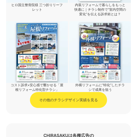
ヒロ国立整骨院様 三つ折りリーフ
内装リフォームで暮らしをもっと
レット
快適に｜チラシ制作で“室内空間の
変化”を伝える訴求術とは？
コスト訴求×安心感で響かせる「屋
外構リフォームに“特化”したチラ
根リフォーム特化型チラシ」
シで成果を狙う
その他のチラシデザイン実績を見る
CHIRASAKUは各種広告の