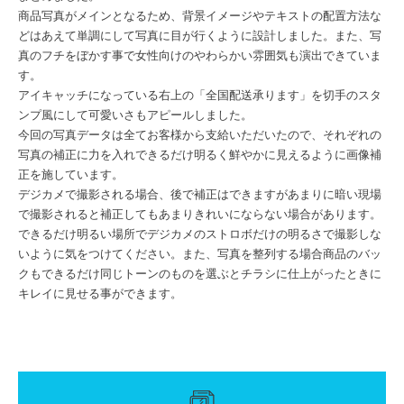
商品写真がメインとなるため、背景イメージやテキストの配置方法な
どはあえて単調にして写真に目が行くように設計しました。また、写
真のフチをぼかす事で女性向けのやわらかい雰囲気も演出できていま
す。
アイキャッチになっている右上の「全国配送承ります」を切手のスタ
ンプ風にして可愛いさもアピールしました。
今回の写真データは全てお客様から支給いただいたので、それぞれの
写真の補正に力を入れできるだけ明るく鮮やかに見えるように画像補
正を施しています。
デジカメで撮影される場合、後で補正はできますがあまりに暗い現場
で撮影されると補正してもあまりきれいにならない場合があります。
できるだけ明るい場所でデジカメのストロボだけの明るさで撮影しな
いように気をつけてください。また、写真を整列する場合商品のバッ
クもできるだけ同じトーンのものを選ぶとチラシに仕上がったときに
キレイに見せる事ができます。