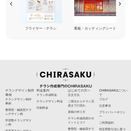
フライヤー・チラシ
看板・カッティングシート
チラシ作成専門のCHIRASAKU
チラシデザイン制作
料金案内
はじめての方へ
CHIRASAKUについ
事例
て
チラシ作成料金
注文方法
チラシデザイン制作
ブログ
チラシデザイン料金
ご発注からチラシ完
事例
成までの流れ
注意事項
印刷料金
整骨院・鍼灸院チラ
原稿の作り方
プライバシーポリシ
シデザイン例
ー
チラシ作成依頼のポ
学習塾チラシデザイ
イントとコツ
ご利用規約
ン例
整骨院・鍼灸院チラ
特定商取引法に基づ
美容系チラシデザイ