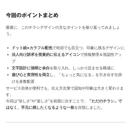
今回のポイントまとめ
最後に、このチラシデザインの主なポイントを振り返ってみましょ
う。
ドット絵×カラフル配色
で街頭でも目立つ、印象に残るデザインに
法人向け訴求を視覚的に伝えるアイコン
で情報整理＆視認性アッ
プ
文字設計に強弱と余白
を取り入れ、しっかり読ませる構成に
遊び心と実用性を両立
し、「ちょっと気になる」を引き出す仕掛
けを多数配置
サービス自体が便利でも、伝え方次第で認知や印象は大きく変わりま
す。
今回は“珍しさ”や“楽しさ”を前面に出すことで、
「ただのチラシ」で
はなく、手元に残したくなるような一枚
を目指しました。