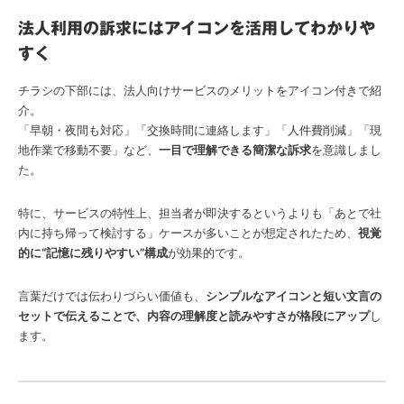
法人利用の訴求にはアイコンを活用してわかりや
すく
チラシの下部には、法人向けサービスのメリットをアイコン付きで紹
介。
「早朝・夜間も対応」「交換時間に連絡します」「人件費削減」「現
地作業で移動不要」など、
一目で理解できる簡潔な訴求
を意識しまし
た。
特に、サービスの特性上、担当者が即決するというよりも「あとで社
内に持ち帰って検討する」ケースが多いことが想定されたため、
視覚
的に“記憶に残りやすい”構成
が効果的です。
言葉だけでは伝わりづらい価値も、
シンプルなアイコンと短い文言の
セットで伝えることで、内容の理解度と読みやすさが格段にアップ
し
ます。