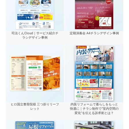
司法くんCloud｜サービス紹介チ
定期演奏会 A4チラシデザイン事例
ラシデザイン事例
ヒロ国立整骨院様 三つ折りリーフ
内装リフォームで暮らしをもっと
レット
快適に｜チラシ制作で“室内空間の
変化”を伝える訴求術とは？