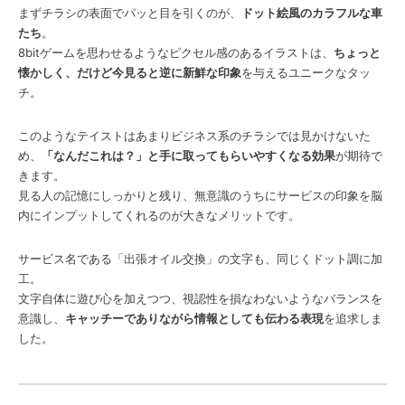
まずチラシの表面でパッと目を引くのが、
ドット絵風のカラフルな車
たち
。
8bitゲームを思わせるようなピクセル感のあるイラストは、
ちょっと
懐かしく、だけど今見ると逆に新鮮な印象
を与えるユニークなタッ
チ。
このようなテイストはあまりビジネス系のチラシでは見かけないた
め、
「なんだこれは？」と手に取ってもらいやすくなる効果
が期待で
きます。
見る人の記憶にしっかりと残り、無意識のうちにサービスの印象を脳
内にインプットしてくれるのが大きなメリットです。
サービス名である「出張オイル交換」の文字も、同じくドット調に加
工。
文字自体に遊び心を加えつつ、視認性を損なわないようなバランスを
意識し、
キャッチーでありながら情報としても伝わる表現
を追求しま
した。