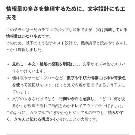
情報量の多さを整理するために、文字設計にも工
夫を
このチラシは一見カラフルでポップな印象ですが、実は
掲載している
情報量はかなり多め
です。
そのため、以下のようなテキスト設計で、視線誘導と読みやすさをし
っかり確保しました。
見出し・本文・補足の役割を明確に
し、文字サイズや色でメリハ
リをつけています。
価格表やサービスフローなど、
数字や手順の情報には枠や背景色
を使って区切り
をつけ、ぱっと見で内容が把握できるよう工夫し
ています。
文字の大きさだけでなく、
行間や余白も意識
し、「どこに何があ
るか」が視線の流れで自然とわかるレイアウトに仕上げました。
このように、カラフルでにぎやかなビジュアルの中でも、
読みやす
く、きちんと伝わる構成
を心がけることが大切です。