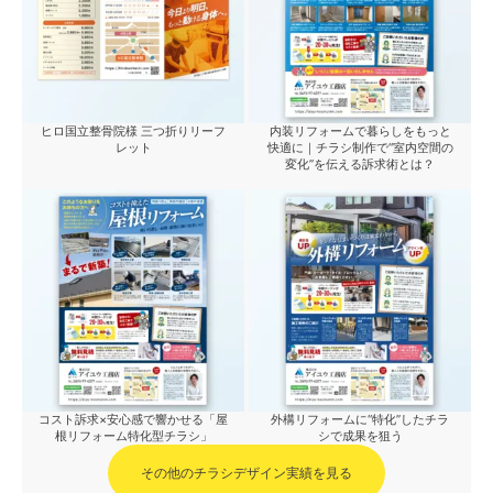
ヒロ国立整骨院様 三つ折りリーフ
内装リフォームで暮らしをもっと
レット
快適に｜チラシ制作で“室内空間の
変化”を伝える訴求術とは？
コスト訴求×安心感で響かせる「屋
外構リフォームに“特化”したチラ
根リフォーム特化型チラシ」
シで成果を狙う
その他のチラシデザイン実績を見る