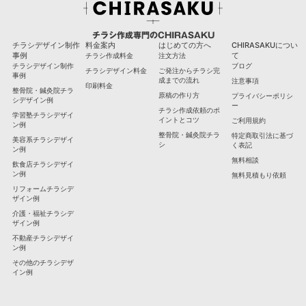
チラシ作成専門のCHIRASAKU
チラシデザイン制作
料金案内
はじめての方へ
CHIRASAKUについ
事例
て
チラシ作成料金
注文方法
チラシデザイン制作
ブログ
チラシデザイン料金
ご発注からチラシ完
事例
成までの流れ
注意事項
印刷料金
整骨院・鍼灸院チラ
原稿の作り方
プライバシーポリシ
シデザイン例
ー
チラシ作成依頼のポ
学習塾チラシデザイ
イントとコツ
ご利用規約
ン例
整骨院・鍼灸院チラ
特定商取引法に基づ
美容系チラシデザイ
シ
く表記
ン例
無料相談
飲食店チラシデザイ
ン例
無料見積もり依頼
リフォームチラシデ
ザイン例
介護・福祉チラシデ
ザイン例
不動産チラシデザイ
ン例
その他のチラシデザ
イン例