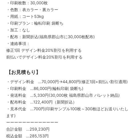
・印刷枚数：30,000枚
・色数：表カラー・裏カラー
・用紙：コート53kg
・印刷プラン：輪転印刷 袋断ち
・加工：なし
・配布：新聞折込(福島県郡山市に30,000枚配布)
・連絡事項：
修正1回 デザイン料金20%割引を利用する
前払いでデザイン料金20%割引を利用する
【お見積もり】
・デザイン料金 …70,000円→44,800円(修正1回+前払い割引適用)
・印刷料金 …86,000円(輪転印刷 袋断ち)
・発送料金 …5,330円(30,000枚 福島県郡山市 パレット納品)
・配布料金 …122,400円（新聞折込）
・見本代金 …700円(印刷サンプル100枚～300枚ほどお送りいたし
ます)
ーーーーーーーーーーーーー
合計金額 …259,230円
税込金額 …285,153円