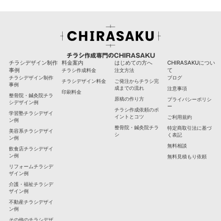
チラシ作成専門のCHIRASAKU
チラシデザイン制作
料金案内
はじめての方へ
CHIRASAKUについ
事例
て
チラシ作成料金
注文方法
チラシデザイン制作
ブログ
チラシデザイン料金
ご発注からチラシ完
事例
成までの流れ
注意事項
印刷料金
整骨院・鍼灸院チラ
原稿の作り方
プライバシーポリシ
シデザイン例
ー
チラシ作成依頼のポ
学習塾チラシデザイ
イントとコツ
ご利用規約
ン例
整骨院・鍼灸院チラ
特定商取引法に基づ
美容系チラシデザイ
シ
く表記
ン例
無料相談
飲食店チラシデザイ
ン例
無料見積もり依頼
リフォームチラシデ
ザイン例
介護・福祉チラシデ
ザイン例
不動産チラシデザイ
ン例
その他のチラシデザ