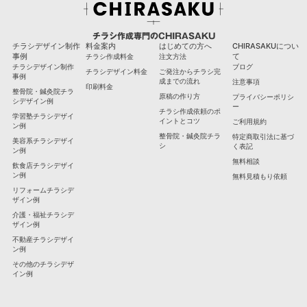
チラシ作成専門のCHIRASAKU
チラシデザイン制作
料金案内
はじめての方へ
CHIRASAKUについ
事例
て
チラシ作成料金
注文方法
チラシデザイン制作
ブログ
チラシデザイン料金
ご発注からチラシ完
事例
成までの流れ
注意事項
印刷料金
整骨院・鍼灸院チラ
原稿の作り方
プライバシーポリシ
シデザイン例
ー
チラシ作成依頼のポ
学習塾チラシデザイ
イントとコツ
ご利用規約
ン例
整骨院・鍼灸院チラ
特定商取引法に基づ
美容系チラシデザイ
シ
く表記
ン例
無料相談
飲食店チラシデザイ
ン例
無料見積もり依頼
リフォームチラシデ
ザイン例
介護・福祉チラシデ
ザイン例
不動産チラシデザイ
ン例
その他のチラシデザ
イン例