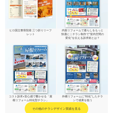
ヒロ国立整骨院様 三つ折りリーフ
内装リフォームで暮らしをもっと
レット
快適に｜チラシ制作で“室内空間の
変化”を伝える訴求術とは？
コスト訴求×安心感で響かせる「屋
外構リフォームに“特化”したチラ
根リフォーム特化型チラシ」
シで成果を狙う
その他のチラシデザイン実績を見る