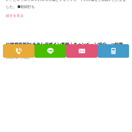
した。 ■初回打ち
続きを見る
結婚相談所B5チラシデザイン事例｜キャンペーン紹介、ご利用
の流れ
2020年7月8日
【お問い合わせ内容】 ・ご依頼内容：デザイン・印刷 ・サイズ：B5 ・印刷
枚数：1,000枚 ・色数：表カラー・裏モノクロ ・用紙：コート90kg ・印刷
プラン：7日仕上
続きを見る
横型チケットデザイン事例｜音楽イベント
2020年3月30日