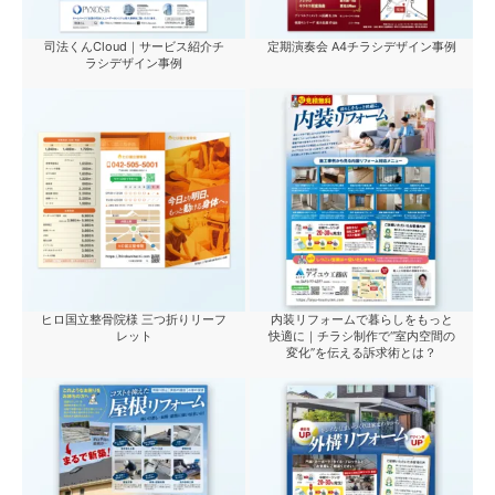
司法くんCloud｜サービス紹介チ
定期演奏会 A4チラシデザイン事例
ラシデザイン事例
ヒロ国立整骨院様 三つ折りリーフ
内装リフォームで暮らしをもっと
レット
快適に｜チラシ制作で“室内空間の
変化”を伝える訴求術とは？