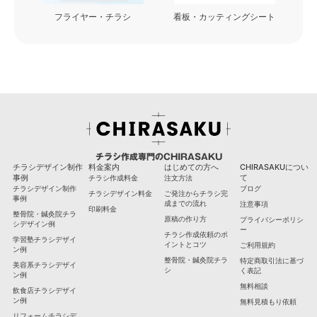
フライヤー・チラシ
看板・カッティングシート
チラシ作成専門のCHIRASAKU
チラシデザイン制作
料金案内
はじめての方へ
CHIRASAKUについ
事例
て
チラシ作成料金
注文方法
チラシデザイン制作
ブログ
チラシデザイン料金
ご発注からチラシ完
事例
成までの流れ
注意事項
印刷料金
整骨院・鍼灸院チラ
原稿の作り方
プライバシーポリシ
シデザイン例
ー
チラシ作成依頼のポ
学習塾チラシデザイ
イントとコツ
ご利用規約
ン例
整骨院・鍼灸院チラ
特定商取引法に基づ
美容系チラシデザイ
シ
く表記
ン例
無料相談
飲食店チラシデザイ
ン例
無料見積もり依頼
リフォームチラシデ