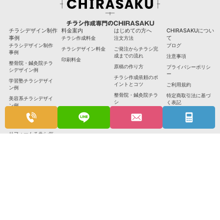
チラシ作成専門のCHIRASAKU
チラシデザイン制作
料金案内
はじめての方へ
CHIRASAKUについ
事例
て
チラシ作成料金
注文方法
チラシデザイン制作
ブログ
チラシデザイン料金
ご発注からチラシ完
事例
成までの流れ
注意事項
印刷料金
整骨院・鍼灸院チラ
原稿の作り方
プライバシーポリシ
シデザイン例
ー
チラシ作成依頼のポ
学習塾チラシデザイ
イントとコツ
ご利用規約
ン例
整骨院・鍼灸院チラ
特定商取引法に基づ
美容系チラシデザイ
シ
く表記
ン例
無料相談
飲食店チラシデザイ
ン例
無料見積もり依頼
リフォームチラシデ
ザイン例
介護・福祉チラシデ
ザイン例
不動産チラシデザイ
ン例
その他のチラシデザ
イン例