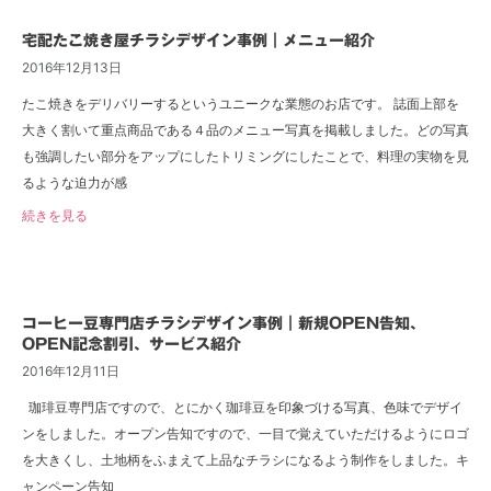
宅配たこ焼き屋チラシデザイン事例｜メニュー紹介
2016年12月13日
たこ焼きをデリバリーするというユニークな業態のお店です。 誌面上部を
大きく割いて重点商品である４品のメニュー写真を掲載しました。どの写真
も強調したい部分をアップにしたトリミングにしたことで、料理の実物を見
るような迫力が感
続きを見る
コーヒー豆専門店チラシデザイン事例｜新規OPEN告知、
OPEN記念割引、サービス紹介
2016年12月11日
珈琲豆専門店ですので、とにかく珈琲豆を印象づける写真、色味でデザイ
ンをしました。オープン告知ですので、一目で覚えていただけるようにロゴ
を大きくし、土地柄をふまえて上品なチラシになるよう制作をしました。キ
ャンペーン告知