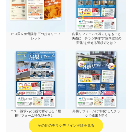
ヒロ国立整骨院様 三つ折りリーフ
内装リフォームで暮らしをもっと
レット
快適に｜チラシ制作で“室内空間の
変化”を伝える訴求術とは？
コスト訴求×安心感で響かせる「屋
外構リフォームに“特化”したチラ
根リフォーム特化型チラシ」
シで成果を狙う
その他のチラシデザイン実績を見る