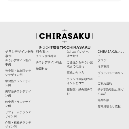
チラシ作成専門のCHIRASAKU
チラシデザイン制作
料金案内
はじめての方へ
CHIRASAKUについ
事例
て
チラシ作成料金
注文方法
チラシデザイン制作
ブログ
チラシデザイン料金
ご発注からチラシ完
事例
成までの流れ
注意事項
印刷料金
整骨院・鍼灸院チラ
原稿の作り方
プライバシーポリシ
シデザイン例
ー
チラシ作成依頼のポ
学習塾チラシデザイ
イントとコツ
ご利用規約
ン例
整骨院・鍼灸院チラ
特定商取引法に基づ
美容系チラシデザイ
シ
く表記
ン例
無料相談
飲食店チラシデザイ
ン例
無料見積もり依頼
リフォームチラシデ
ザイン例
介護・福祉チラシデ
ザイン例