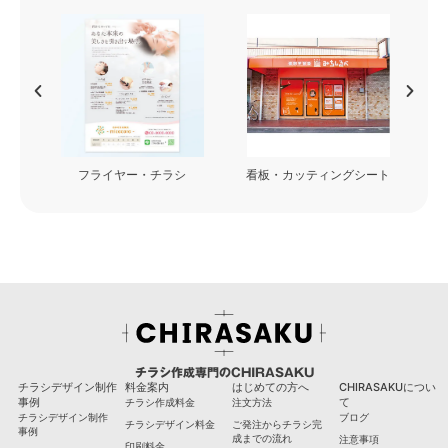
フライヤー・チラシ
看板・カッティングシート
チラシ作成専門のCHIRASAKU
チラシデザイン制作
料金案内
はじめての方へ
CHIRASAKUについ
事例
て
チラシ作成料金
注文方法
チラシデザイン制作
ブログ
チラシデザイン料金
ご発注からチラシ完
事例
成までの流れ
注意事項
印刷料金