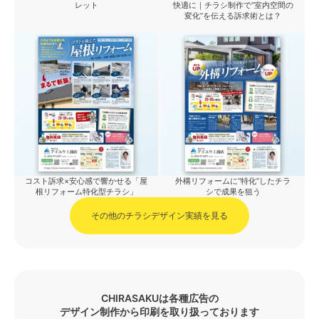
レット
快適に｜チラシ制作で“室内空間の
変化”を伝える訴求術とは？
コスト訴求×安心感で響かせる「屋
外構リフォームに“特化”したチラ
根リフォーム特化型チラシ」
シで成果を狙う
その他のチラシデザイン実績を見る
CHIRASAKUは各種広告の
デザイン制作から印刷を取り扱っております