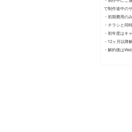
・制作中にご
で制作途中の
・初期費用の
・チラシと同時
・初年度はキ
・12
ヶ月以降
・解約後は
We