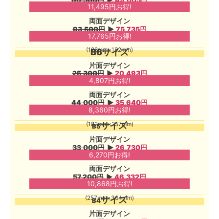
11,495円お得!
両面デザイン
93,500円
▶︎
75,735円
17,765円お得!
(128mm×182mm)
B6サイズ
片面デザイン
25,300円
▶︎
20,493円
4,807円お得!
両面デザイン
44,000円
▶︎
35,640円
8,360円お得!
(182mm×257mm)
サイズ
B5
片面デザイン
33,000円
▶︎
26,730円
6,270円お得!
両面デザイン
57,200円
▶︎
46,332円
10,868円お得!
(257mm×364mm)
サイズ
B4
片面デザイン