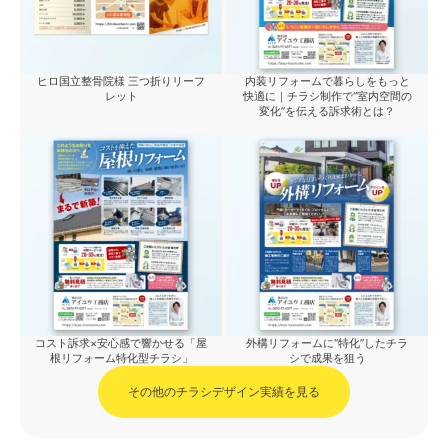
ヒロ国立整骨院様 三つ折りリーフ
内装リフォームで暮らしをもっと
レット
快適に｜チラシ制作で“室内空間の
変化”を伝える訴求術とは？
コスト訴求×安心感で響かせる「屋
外構リフォームに“特化”したチラ
根リフォーム特化型チラシ」
シで成果を狙う
その他のチラシデザイン実績を見る