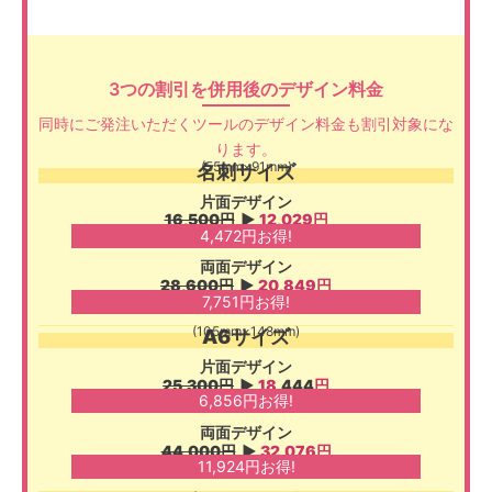
3つの割引を併用後のデザイン料金
同時にご発注いただくツールのデザイン料金も割引対象にな
ります。
(55mm×91mm)
名刺サイズ
片面デザイン
16,500円
▶︎
12,029円
4,472
円お得!
両面デザイン
28,600円
▶︎
20,849円
7,751円お得!
(105mm×148mm)
A6サイズ
片面デザイン
25,300円
▶︎
18
,444
円
6,856円お得!
両面デザイン
44,000円
▶︎
32,076円
11,924円お得!