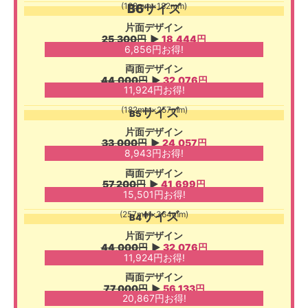
(128mm×182mm)
B6サイズ
片面デザイン
25,300円
▶︎
18,444円
6,856円お得!
両面デザイン
44,000円
▶︎
32,076円
11,924円お得!
(182mm×257mm)
サイズ
B5
片面デザイン
33,000円
▶︎
24,057円
8,943円お得!
両面デザイン
57,200円
▶︎
41,699円
15,501円お得!
(257mm×364mm)
サイズ
B4
片面デザイン
44,000円
▶︎
32,076円
11,924円お得!
両面デザイン
77,000円
▶︎
56,133円
20,867円お得!