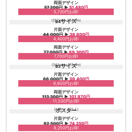
両面デザイン
57,200円
▶︎
51,480円
5,720円お得!
(257mm×364mm)
サイズ
B4
片面デザイン
44,000円
▶︎
39,600円
4,400円お得!
両面デザイン
77,000円
▶︎
69,300円
7,700円お得!
(364mm×515mm)
サイズ
B3
片面デザイン
66,000円
▶︎
59,400円
6,600円お得!
両面デザイン
113,300円
▶︎
101,970円
11,330円お得!
(A2サイズ以上)
ポスター
片面デザイン
82,500円
▶︎
74,250円
8,250円お得!