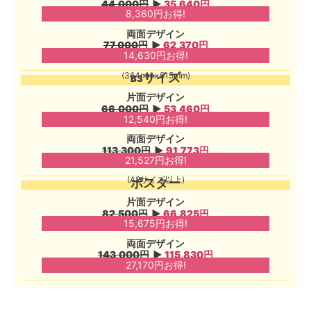
44,000円
▶︎
35,640円
8,360円お得!
両面デザイン
77,000円
▶︎
62,370円
14,630円お得!
(364mm×515mm)
サイズ
B3
片面デザイン
66,000円
▶︎
53,460円
12,540円お得!
両面デザイン
113,300円
▶︎
91,773円
21,527円お得!
(A2サイズ以上)
ポスター
片面デザイン
82,500円
▶︎
66,825円
15,675円お得!
両面デザイン
143,000円
▶︎
115,830円
27,170円お得!