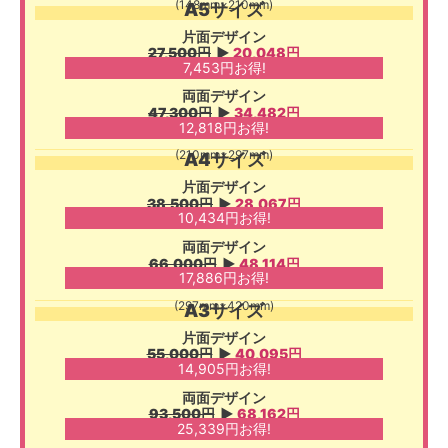
(148mm×210mm)
A5サイズ
片面デザイン
27,500円
▶︎
20,048円
7,453円お得!
両面デザイン
47,300円
▶︎
34,482円
12,818円お得!
(210mm×297mm)
A4サイズ
片面デザイン
38,500円
▶︎
28,067円
10,434円お得!
両面デザイン
66,000円
▶︎
48,114円
17,886円お得!
(297mm×420mm)
A3サイズ
片面デザイン
55,000円
▶︎
40,095円
14,905円お得!
両面デザイン
93,500円
▶︎
68,162円
25,339円お得!