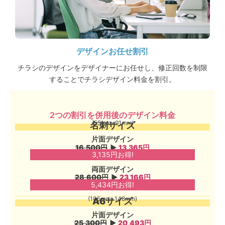
デザインお任せ割引
チラシのデザインをデザイナーにお任せし、修正回数を制限
することでチラシデザイン料金を割引。
2つの割引を併用後のデザイン料金​
(55mm×91mm)
名刺サイズ
片面デザイン
16,500円
▶︎
13,365円
3,135
円お得!
両面デザイン
28,600円
▶︎
23,166円
5,434円お得!
(105mm×148mm)
A6サイズ
片面デザイン
25,300円
▶︎
20,493
円