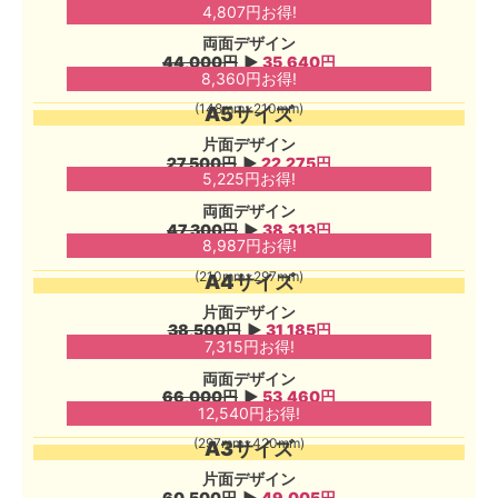
4,807円お得!
両面デザイン
44,000円
▶︎
35,640円
8,360円お得!
(148mm×210mm)
A5サイズ
片面デザイン
27,500円
▶︎
22,275円
5,225円お得!
両面デザイン
47,300円
▶︎
38,313円
8,987円お得!
(210mm×297mm)
A4サイズ
片面デザイン
38,500円
▶︎
31,185円
7,315円お得!
両面デザイン
66,000円
▶︎
53,460円
12,540円お得!
(297mm×420mm)
A3サイズ
片面デザイン
60,500円
▶︎
49,005円