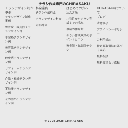
チラシ作成専門のCHIRASAKU
チラシデザイン制作
料金案内
はじめての方へ
CHIRASAKUについ
事例
て
チラシ作成料金
注文方法
チラシデザイン制作
ブログ
チラシデザイン料金
ご発注からチラシ完
事例
成までの流れ
注意事項
印刷料金
整骨院・鍼灸院チラ
原稿の作り方
プライバシーポリシ
シデザイン例
ー
チラシ作成依頼のポ
学習塾チラシデザイ
イントとコツ
ご利用規約
ン例
整骨院・鍼灸院チラ
特定商取引法に基づ
美容系チラシデザイ
シ
く表記
ン例
無料相談
飲食店チラシデザイ
ン例
無料見積もり依頼
リフォームチラシデ
ザイン例
介護・福祉チラシデ
ザイン例
不動産チラシデザイ
ン例
その他のチラシデザ
イン例
© 2008-2025 CHIRASAKU