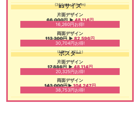
(364mm×515mm)
サイズ
B3
片面デザイン
66,000円
▶︎
48,114円
16,260円お得!
両面デザイン
113,300円
▶︎
82,596円
30,704円お得!
(A2サイズ以上)
ポスター
片面デザイン
17,886円
▶︎
48,114円
20,325円お得!
両面デザイン
143,000円
▶︎
104,247円
38,753円お得!