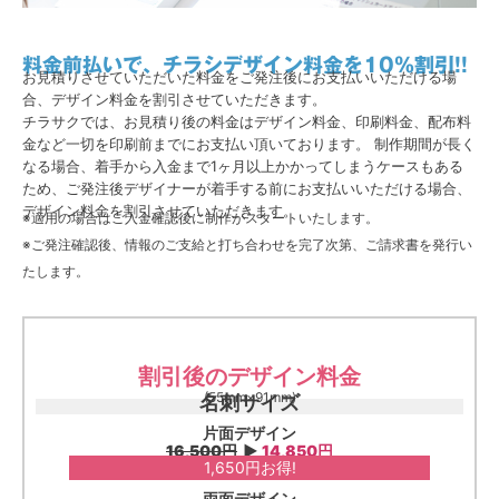
料金前払いで、チラシデザイン料金を10%割引!!
お見積りさせていただいた料金をご発注後にお支払いいただける場
合、デザイン料金を割引させていただきます。
チラサクでは、お見積り後の料金はデザイン料金、印刷料金、配布料
金など一切を印刷前までにお支払い頂いております。 制作期間が長く
なる場合、着手から入金まで1ヶ月以上かかってしまうケースもある
ため、ご発注後デザイナーが着手する前にお支払いいただける場合、
デザイン料金を割引させていただきます。
※適用の場合はご入金確認後に制作がスタートいたします。
※ご発注確認後、情報のご支給と打ち合わせを完了次第、ご請求書を発行い
たします。
割引後のデザイン料金
(55mm×91mm)
名刺サイズ
片面デザイン
16,500円
▶︎
14,850円
1,650
円お得!
両面デザイン