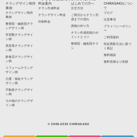
チラシデザイン制作
料金案内
はじめての方へ
CHIRASAKUについ
事例
て
チラシ作成料金
注文方法
チラシデザイン制作
ブログ
チラシデザイン料金
ご発注からチラシ完
事例
成までの流れ
注意事項
印刷料金
整骨院・鍼灸院チラ
原稿の作り方
プライバシーポリシ
シデザイン例
ー
チラシ作成依頼のポ
学習塾チラシデザイ
イントとコツ
ご利用規約
ン例
整骨院・鍼灸院チラ
特定商取引法に基づ
美容系チラシデザイ
シ
く表記
ン例
無料相談
飲食店チラシデザイ
ン例
無料見積もり依頼
リフォームチラシデ
ザイン例
介護・福祉チラシデ
ザイン例
不動産チラシデザイ
ン例
その他のチラシデザ
イン例
© 2008-2025 CHIRASAKU