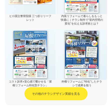
ヒロ国立整骨院様 三つ折りリーフ
内装リフォームで暮らしをもっと
レット
快適に｜チラシ制作で“室内空間の
変化”を伝える訴求術とは？
コスト訴求×安心感で響かせる「屋
外構リフォームに“特化”したチラ
根リフォーム特化型チラシ」
シで成果を狙う
その他のチラシデザイン実績を見る