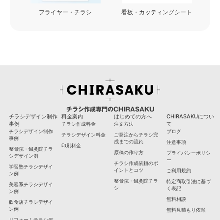
フライヤー・チラシ
看板・カッティングシート
チラシ作成専門のCHIRASAKU
チラシデザイン制作
料金案内
はじめての方へ
CHIRASAKUについ
事例
て
チラシ作成料金
注文方法
チラシデザイン制作
ブログ
チラシデザイン料金
ご発注からチラシ完
事例
成までの流れ
注意事項
印刷料金
整骨院・鍼灸院チラ
原稿の作り方
プライバシーポリシ
シデザイン例
ー
チラシ作成依頼のポ
学習塾チラシデザイ
イントとコツ
ご利用規約
ン例
整骨院・鍼灸院チラ
特定商取引法に基づ
美容系チラシデザイ
シ
く表記
ン例
無料相談
飲食店チラシデザイ
ン例
無料見積もり依頼
リフォームチラシデ