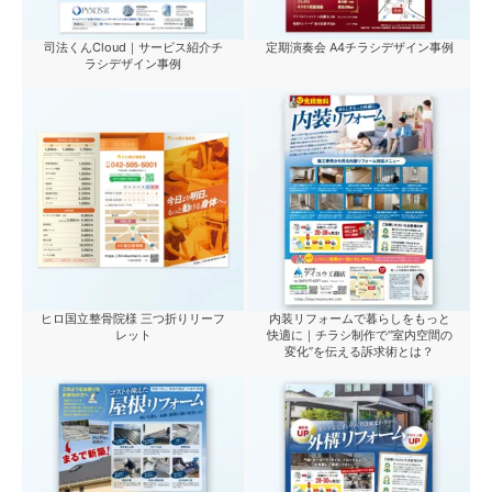
司法くんCloud｜サービス紹介チ
定期演奏会 A4チラシデザイン事例
ラシデザイン事例
ヒロ国立整骨院様 三つ折りリーフ
内装リフォームで暮らしをもっと
レット
快適に｜チラシ制作で“室内空間の
変化”を伝える訴求術とは？