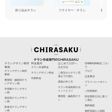
フライヤー・チラシ
看板・カッティングシート
チラシ作成専門のCHIRASAKU
チラシデザイン制作
料金案内
はじめての方へ
CHIRASAKUについ
事例
て
チラシ作成料金
注文方法
チラシデザイン制作
ブログ
チラシデザイン料金
ご発注からチラシ完
事例
成までの流れ
注意事項
印刷料金
整骨院・鍼灸院チラ
原稿の作り方
プライバシーポリシ
シデザイン例
ー
チラシ作成依頼のポ
学習塾チラシデザイ
イントとコツ
ご利用規約
ン例
整骨院・鍼灸院チラ
特定商取引法に基づ
美容系チラシデザイ
シ
く表記
ン例
無料相談
飲食店チラシデザイ
ン例
無料見積もり依頼