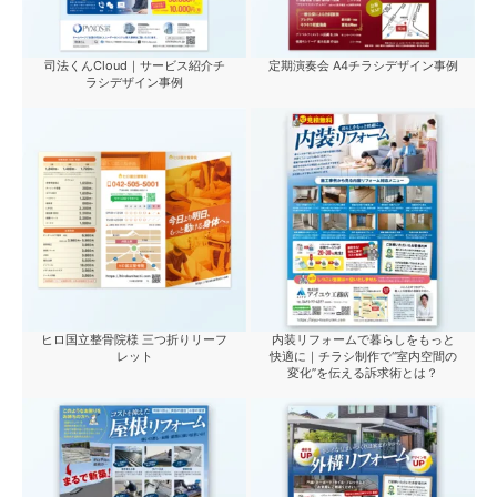
司法くんCloud｜サービス紹介チ
定期演奏会 A4チラシデザイン事例
ラシデザイン事例
ヒロ国立整骨院様 三つ折りリーフ
内装リフォームで暮らしをもっと
レット
快適に｜チラシ制作で“室内空間の
変化”を伝える訴求術とは？