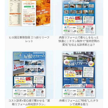
ヒロ国立整骨院様 三つ折りリーフ
内装リフォームで暮らしをもっと
レット
快適に｜チラシ制作で“室内空間の
変化”を伝える訴求術とは？
コスト訴求×安心感で響かせる「屋
外構リフォームに“特化”したチラ
根リフォーム特化型チラシ」
シで成果を狙う