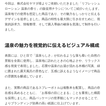
今回は、株式会社ヤマダ様よりご依頼いただきました「リフレッシュ
ローション 温泉の香り」の販促用チラシについてご紹介いたします。
温泉地での使用を想定した商品であり、その魅力をしっかりと伝える
デザインを追求しました。商品の特性を最大限に引き出すために、視
覚的訴求力、情報整理、そして購入導線の確保を意識して制作を行い
ました。
温泉の魅力を視覚的に伝えるビジュアル構成
表面には、ひと目で「温泉らしさ」が伝わるような落ち着いた自然の
景観を全面に使用し、温泉地に訪れたときの心地よさや、リラックス
感を視覚で表現しました。石畳や温泉のお湯が流れる木桶の写真、緑
に囲まれた露天風呂の景色など、五感に訴えるようなイメージで商品
の雰囲気を醸成しています。
また、実際の商品であるスプレーボトルは複数本を配置し、商品の存
在感を高めるとともに、「お客様の目にとまる」ことを重視した構図
を採用しました。商品パッケージの世界観にもマッチさせることで、
よりブランディング効果の高い紙面に仕上げています。