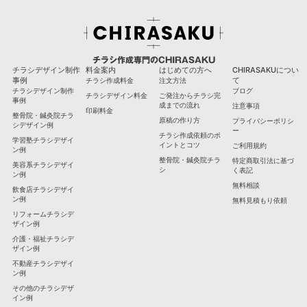
チラシ作成専門のCHIRASAKU
チラシデザイン制作
料金案内
はじめての方へ
CHIRASAKUについ
事例
て
チラシ作成料金
注文方法
チラシデザイン制作
ブログ
チラシデザイン料金
ご発注からチラシ完
事例
成までの流れ
注意事項
印刷料金
整骨院・鍼灸院チラ
原稿の作り方
プライバシーポリシ
シデザイン例
ー
チラシ作成依頼のポ
学習塾チラシデザイ
イントとコツ
ご利用規約
ン例
整骨院・鍼灸院チラ
特定商取引法に基づ
美容系チラシデザイ
シ
く表記
ン例
無料相談
飲食店チラシデザイ
ン例
無料見積もり依頼
リフォームチラシデ
ザイン例
介護・福祉チラシデ
ザイン例
不動産チラシデザイ
ン例
その他のチラシデザ
イン例