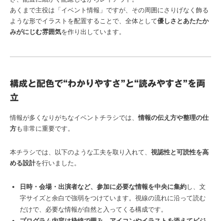
あくまで主役は「イベント情報」ですが、その周囲にさりげなく飾る
ような形でイラストを配置することで、全体として
優しさとあたたか
みがにじむ雰囲気
を作り出しています。
構成と配色で“わかりやすさ”と“読みやすさ”を両
立
情報が多くなりがちなイベントチラシでは、
情報の伝え方や整理の仕
方
も非常に重要です。
本チラシでは、以下のような工夫を取り入れて、
視認性と可読性を高
める設計
を行いました。
日時・会場・出演者など、参加に必要な情報を中央に集約
し、文
字サイズと余白で強弱をつけています。視線の流れに沿って読む
だけで、必要な情報が自然と入ってくる構成です。
プログラム内容は枠線で囲み、アイコンやイラストを添えてビジ