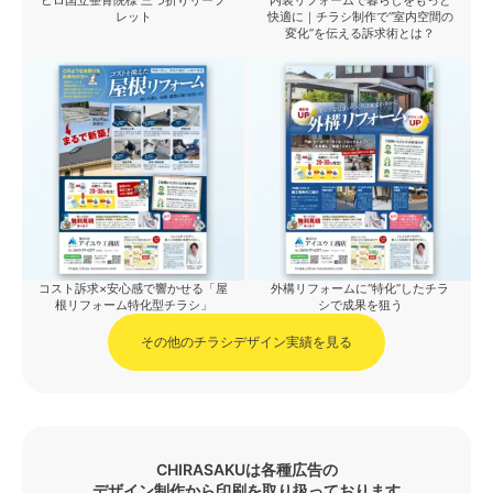
レット
快適に｜チラシ制作で“室内空間の
変化”を伝える訴求術とは？
コスト訴求×安心感で響かせる「屋
外構リフォームに“特化”したチラ
根リフォーム特化型チラシ」
シで成果を狙う
その他のチラシデザイン実績を見る
CHIRASAKUは各種広告の
デザイン制作から印刷を取り扱っております