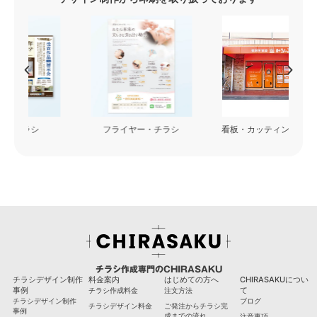
フライヤー・チラシ
看板・カッティングシート
チラシ作成専門のCHIRASAKU
チラシデザイン制作
料金案内
はじめての方へ
CHIRASAKUについ
事例
て
チラシ作成料金
注文方法
チラシデザイン制作
ブログ
チラシデザイン料金
ご発注からチラシ完
事例
成までの流れ
注意事項