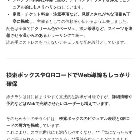
ュアル的にもメリハリ
を出しています。
定員・チケット料金・注意事項など、見落とされがちな項目も丁
寧に掲載
し、主催者としての信頼感が伝わるよう工夫しました。
配色は全体的に
クリーム色やベージュ、淡い茶系など、スイーツを連
想させる温かみのあるカラーリング
で統一。
読み手にストレスを与えないナチュラルな配色設計としています。
検索ボックスやQRコードでWeb導線もしっかり
確保
紙チラシは目に留まりやすく直接的な訴求が可能ですが、
詳細情報や
予約などはWebで完結させたいユーザーも増えています
。
そのため今回のチラシには、
検索ボックスのビジュアル表現とQRコ
ードの両方を掲載
しています。
これにより、スマホ世代にも対応しやすくなり、**「気になったらす
ぐに調べられる・アクセスできる」**導線を作ることができました。