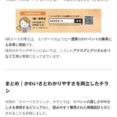
QRコードの導入は、コンサートのような
一度限りのイベントの集客に
も非常に有効
です。
現代のチラシデザインにおいては、こうした
アナログとデジタルをつ
なぐ工夫
が重要になってきています。
まとめ｜かわいさとわかりやすさを両立したチラ
シ
今回の「スイーツクラシック」チラシでは、
イベントの楽しさややさ
しさを表現するビジュアル
と、
読みやすく整理された情報設計
を両立
させることを目指しました。