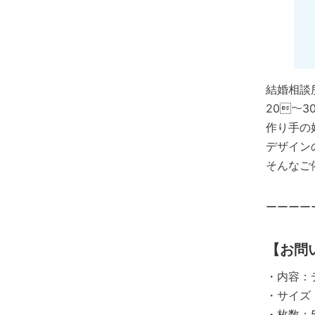
結婚相談
20〜
作り手の
デザイン
そんなご
ーーーー
【お問
・内容：
・サイズ：
・枚数：5