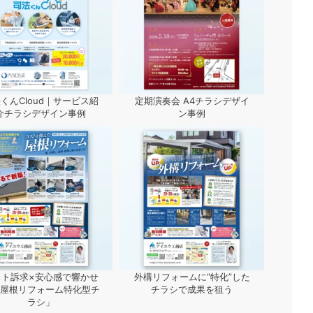
くんCloud｜サービス紹
定期演奏会 A4チラシデザイ
介チラシデザイン事例
ン事例
スト訴求×安心感で響かせ
外構リフォームに“特化”した
屋根リフォーム特化型チ
チラシで成果を狙う
ラシ」