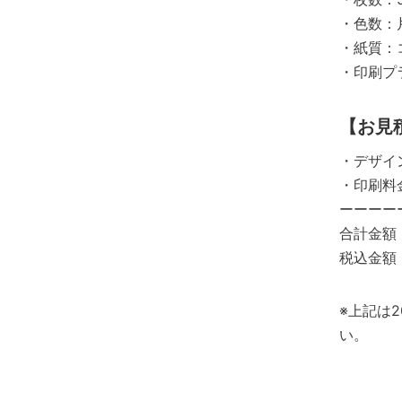
・色数：
・紙質：コ
・印刷プ
【お見
・デザイン
・印刷料金
ーーーー
合計金額 
税込金額 
※上記は
い。