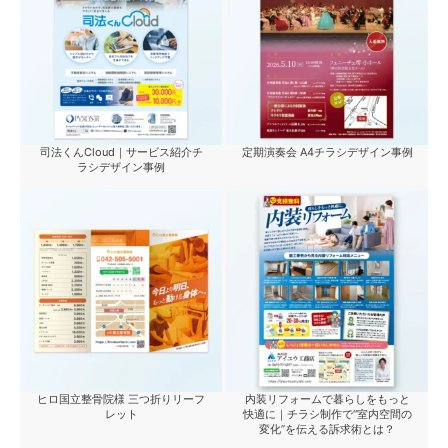
司法くんCloud｜サービス紹介チ
定期演奏会 A4チラシデザイン事例
ラシデザイン事例
ヒロ国立整骨院様 三つ折りリーフ
内装リフォームで暮らしをもっと
レット
快適に｜チラシ制作で“室内空間の
変化”を伝える訴求術とは？