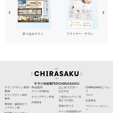
フライヤー・チラシ
看板・カッティングシート
チラシ作成専門のCHIRASAKU
チラシデザイン制作
料金案内
はじめての方へ
CHIRASAKUについ
事例
て
チラシ作成料金
注文方法
チラシデザイン制作
ブログ
チラシデザイン料金
ご発注からチラシ完
事例
成までの流れ
注意事項
印刷料金
整骨院・鍼灸院チラ
原稿の作り方
プライバシーポリシ
シデザイン例
ー
チラシ作成依頼のポ
学習塾チラシデザイ