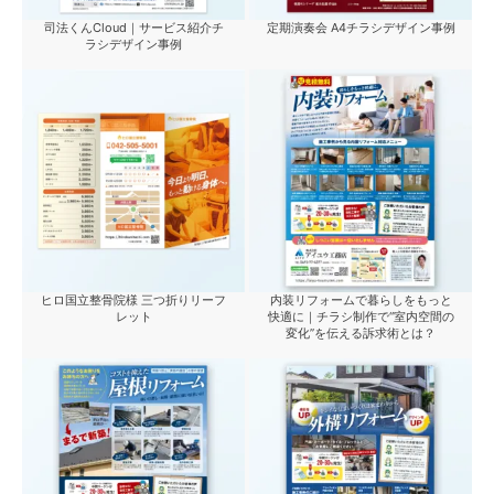
司法くんCloud｜サービス紹介チ
定期演奏会 A4チラシデザイン事例
ラシデザイン事例
ヒロ国立整骨院様 三つ折りリーフ
内装リフォームで暮らしをもっと
レット
快適に｜チラシ制作で“室内空間の
変化”を伝える訴求術とは？