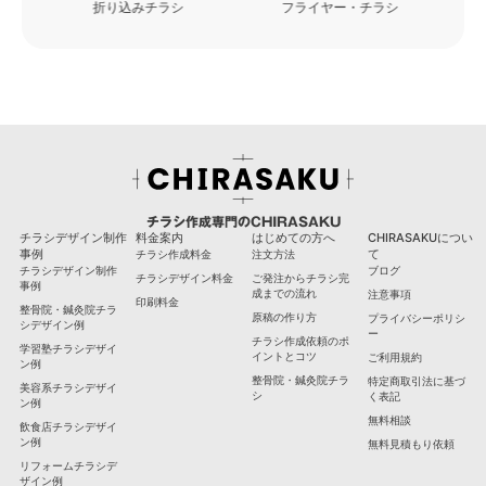
フライヤー・チラシ
看板・カッティングシート
チラシ作成専門のCHIRASAKU
チラシデザイン制作
料金案内
はじめての方へ
CHIRASAKUについ
事例
て
チラシ作成料金
注文方法
チラシデザイン制作
ブログ
チラシデザイン料金
ご発注からチラシ完
事例
成までの流れ
注意事項
印刷料金
整骨院・鍼灸院チラ
原稿の作り方
プライバシーポリシ
シデザイン例
ー
チラシ作成依頼のポ
学習塾チラシデザイ
イントとコツ
ご利用規約
ン例
整骨院・鍼灸院チラ
特定商取引法に基づ
美容系チラシデザイ
シ
く表記
ン例
無料相談
飲食店チラシデザイ
ン例
無料見積もり依頼
リフォームチラシデ
ザイン例