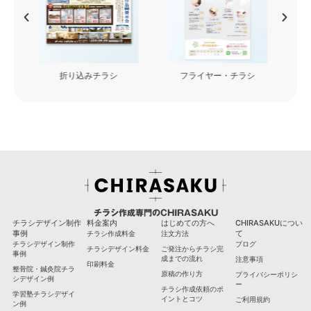
フライヤー・チラシ
看板・カッティングシート
チラシ作成専門のCHIRASAKU
チラシデザイン制作
料金案内
はじめての方へ
CHIRASAKUについ
事例
て
チラシ作成料金
注文方法
チラシデザイン制作
ブログ
チラシデザイン料金
ご発注からチラシ完
事例
成までの流れ
注意事項
印刷料金
整骨院・鍼灸院チラ
原稿の作り方
プライバシーポリシ
シデザイン例
ー
チラシ作成依頼のポ
学習塾チラシデザイ
イントとコツ
ご利用規約
ン例