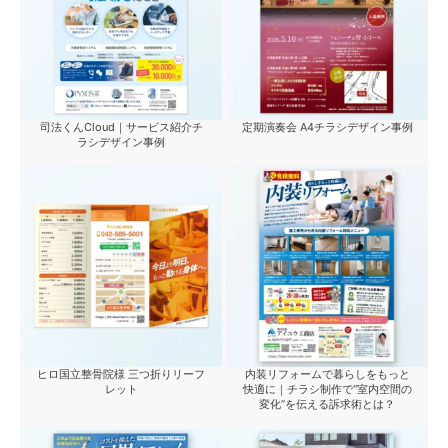
司法くんCloud｜サービス紹介チ
定期演奏会 A4チラシデザイン事例
ラシデザイン事例
ヒロ国立整骨院様 三つ折りリーフ
内装リフォームで暮らしをもっと
レット
快適に｜チラシ制作で“室内空間の
変化”を伝える訴求術とは？