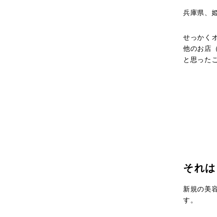
兵庫県、
せっかく
他のお店
と思った
それは
新規の美
す。