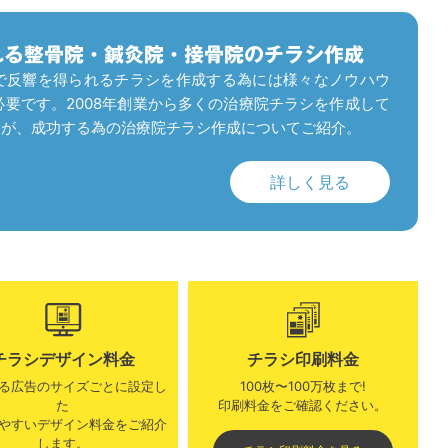
れる整骨院・鍼灸院・接骨院のチラシ作成
で反響を得られるチラシを作成する為には様々なノウハウ
要です。2008年創業から多くの治療院チラシを作成して
AKUが、成功する為の治療院チラシ作成についてご紹介。
詳しく見る
チラシデザイン料金
チラシ印刷料金
る広告のサイズごとに設定し
100枚〜100万枚まで!
た
印刷料金をご確認ください。​
やすいデザイン料金をご紹介
します。​​