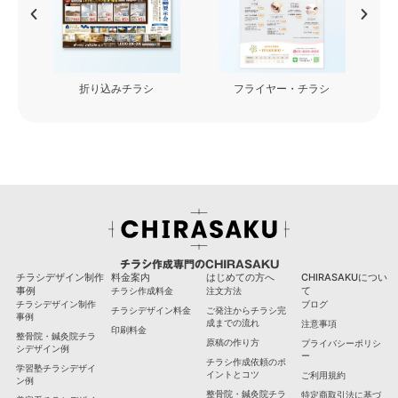
フライヤー・チラシ
看板・カッティングシート
チラシ作成専門のCHIRASAKU
チラシデザイン制作
料金案内
はじめての方へ
CHIRASAKUについ
事例
て
チラシ作成料金
注文方法
チラシデザイン制作
ブログ
チラシデザイン料金
ご発注からチラシ完
事例
成までの流れ
注意事項
印刷料金
整骨院・鍼灸院チラ
原稿の作り方
プライバシーポリシ
シデザイン例
ー
チラシ作成依頼のポ
学習塾チラシデザイ
イントとコツ
ご利用規約
ン例
整骨院・鍼灸院チラ
特定商取引法に基づ