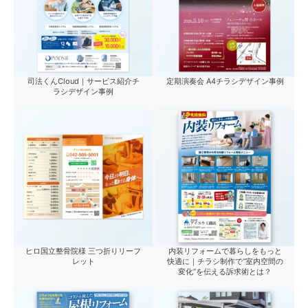
司法くんCloud｜サービス紹介チ
定期演奏会 A4チラシデザイン事例
ラシデザイン事例
ヒロ国立整骨院様 三つ折りリーフ
内装リフォームで暮らしをもっと
レット
快適に｜チラシ制作で“室内空間の
変化”を伝える訴求術とは？