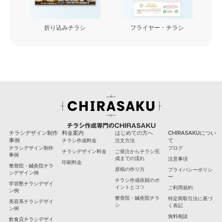
込みチラシ
フライヤー・チラシ
看板・カッティングシー
チラシ作成専門のCHIRASAKU
チラシデザイン制作
料金案内
はじめての方へ
CHIRASAKUについ
事例
て
チラシ作成料金
注文方法
チラシデザイン制作
ブログ
チラシデザイン料金
ご発注からチラシ完
事例
成までの流れ
注意事項
印刷料金
整骨院・鍼灸院チラ
原稿の作り方
プライバシーポリシ
シデザイン例
ー
チラシ作成依頼のポ
学習塾チラシデザイ
イントとコツ
ご利用規約
ン例
整骨院・鍼灸院チラ
特定商取引法に基づ
美容系チラシデザイ
シ
く表記
ン例
無料相談
飲食店チラシデザイ