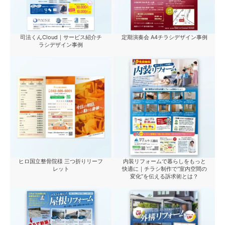
司法くんCloud｜サービス紹介チ
定期演奏会 A4チラシデザイン事例
ラシデザイン事例
ヒロ国立整骨院様 三つ折りリーフ
内装リフォームで暮らしをもっと
レット
快適に｜チラシ制作で“室内空間の
変化”を伝える訴求術とは？