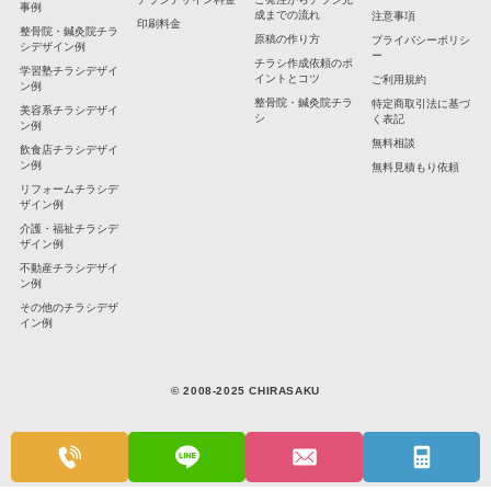
事例
成までの流れ
注意事項
印刷料金
整骨院・鍼灸院チラ
原稿の作り方
プライバシーポリシ
シデザイン例
ー
チラシ作成依頼のポ
学習塾チラシデザイ
イントとコツ
ご利用規約
ン例
整骨院・鍼灸院チラ
特定商取引法に基づ
美容系チラシデザイ
シ
く表記
ン例
無料相談
飲食店チラシデザイ
ン例
無料見積もり依頼
リフォームチラシデ
ザイン例
介護・福祉チラシデ
ザイン例
不動産チラシデザイ
ン例
その他のチラシデザ
イン例
© 2008-2025 CHIRASAKU