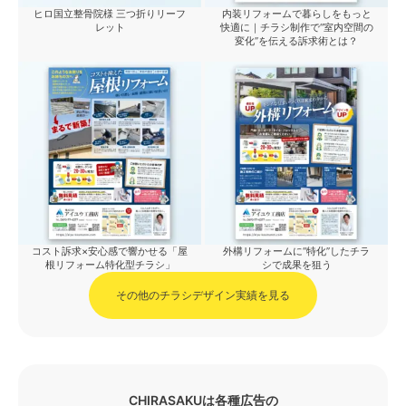
ヒロ国立整骨院様 三つ折りリーフ
内装リフォームで暮らしをもっと
レット
快適に｜チラシ制作で“室内空間の
変化”を伝える訴求術とは？
コスト訴求×安心感で響かせる「屋
外構リフォームに“特化”したチラ
根リフォーム特化型チラシ」
シで成果を狙う
その他のチラシデザイン実績を見る
CHIRASAKUは各種広告の