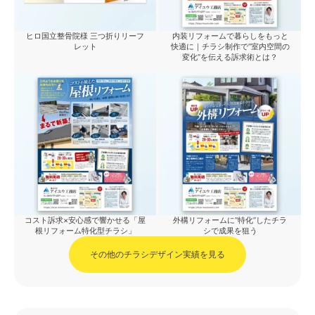
ヒロ国立整骨院様 三つ折りリーフ
内装リフォームで暮らしをもっと
レット
快適に｜チラシ制作で“室内空間の
変化”を伝える訴求術とは？
コスト訴求×安心感で響かせる「屋
外構リフォームに“特化”したチラ
根リフォーム特化型チラシ」
シで成果を狙う
その他のチラシデザイン実績を見る