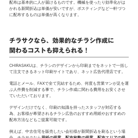
配布は基本的に人が届けるものです。機械を使ったり効率化がは
かれる新聞折込は単価が安いですが、ポスティングなど一軒づつ
に配布するものは単価が高くなります。
チラサクなら、効果的なチラシ作成に
関わるコストも抑えられる！
CHIRASAKUは、チラシのデザインから印刷までをネットで一括し
て注文できるネット印刷サイトであり、ネット広告代理店です。
電話とメール、FAXで全て完結するため、何度も営業マンが足を運
ぶ人件費を削減する事で、チラシ作成に関わる費用をお安くさせ
ていただいております。
デザインだけでなく、印刷の知識を持ったスタッフが対応する
為、お客様が希望されるチラシ広告のおすすめ用紙やおすすめの
配布方法などもご提案可能です。
例えば、中古住宅を販売したい会社様が新聞折込を刷るという場
合、チラサクなら
用紙の提案
、
配布枚数の提案
、
配布エリアの提