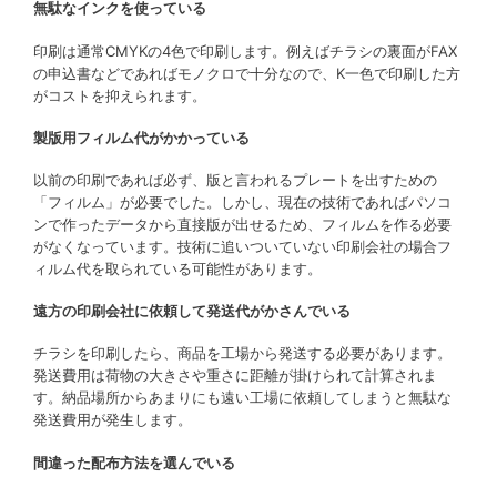
無駄なインクを使っている
印刷は通常CMYKの4色で印刷します。例えばチラシの裏面がFAX
の申込書などであればモノクロで十分なので、K一色で印刷した方
がコストを抑えられます。
製版用フィルム代がかかっている
以前の印刷であれば必ず、版と言われるプレートを出すための
「フィルム」が必要でした。しかし、現在の技術であればパソコ
ンで作ったデータから直接版が出せるため、フィルムを作る必要
がなくなっています。技術に追いついていない印刷会社の場合フ
ィルム代を取られている可能性があります。
遠方の印刷会社に依頼して発送代がかさんでいる
チラシを印刷したら、商品を工場から発送する必要があります。
発送費用は荷物の大きさや重さに距離が掛けられて計算されま
す。納品場所からあまりにも遠い工場に依頼してしまうと無駄な
発送費用が発生します。
間違った配布方法を選んでいる