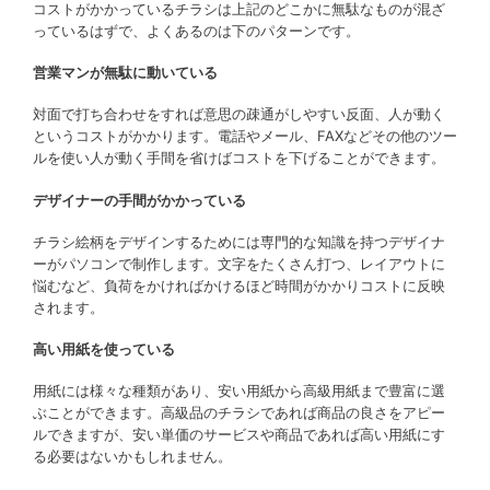
コストがかかっているチラシは上記のどこかに無駄なものが混ざ
っているはずで、よくあるのは下のパターンです。
営業マンが無駄に動いている
対面で打ち合わせをすれば意思の疎通がしやすい反面、人が動く
というコストがかかります。電話やメール、FAXなどその他のツー
ルを使い人が動く手間を省けばコストを下げることができます。
デザイナーの手間がかかっている
チラシ絵柄をデザインするためには専門的な知識を持つデザイナ
ーがパソコンで制作します。文字をたくさん打つ、レイアウトに
悩むなど、負荷をかければかけるほど時間がかかりコストに反映
されます。
高い用紙を使っている
用紙には様々な種類があり、安い用紙から高級用紙まで豊富に選
ぶことができます。高級品のチラシであれば商品の良さをアピー
ルできますが、安い単価のサービスや商品であれば高い用紙にす
る必要はないかもしれません。