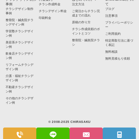
事例
て
チラシ作成料金
注文方法
チラシデザイン制作
ブログ
チラシデザイン料金
ご発注からチラシ完
事例
成までの流れ
注意事項
印刷料金
整骨院・鍼灸院チラ
原稿の作り方
プライバシーポリシ
シデザイン例
ー
チラシ作成依頼のポ
学習塾チラシデザイ
イントとコツ
ご利用規約
ン例
整骨院・鍼灸院チラ
特定商取引法に基づ
美容系チラシデザイ
シ
く表記
ン例
無料相談
飲食店チラシデザイ
ン例
無料見積もり依頼
リフォームチラシデ
ザイン例
介護・福祉チラシデ
ザイン例
不動産チラシデザイ
ン例
その他のチラシデザ
イン例
© 2008-2025 CHIRASAKU