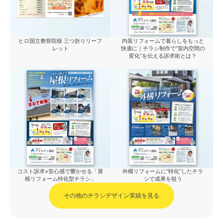
ヒロ国立整骨院様 三つ折りリーフ
内装リフォームで暮らしをもっと
レット
快適に｜チラシ制作で“室内空間の
変化”を伝える訴求術とは？
コスト訴求×安心感で響かせる「屋
外構リフォームに“特化”したチラ
根リフォーム特化型チラシ」
シで成果を狙う
その他のチラシデザイン実績を見る