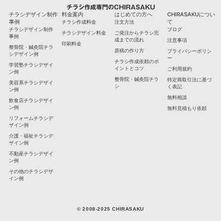
チラシ作成専門のCHIRASAKU
チラシデザイン制作
料金案内
はじめての方へ
CHIRASAKUについ
事例
て
チラシ作成料金
注文方法
チラシデザイン制作
ブログ
チラシデザイン料金
ご発注からチラシ完
事例
成までの流れ
注意事項
印刷料金
整骨院・鍼灸院チラ
原稿の作り方
プライバシーポリシ
シデザイン例
ー
チラシ作成依頼のポ
学習塾チラシデザイ
イントとコツ
ご利用規約
ン例
整骨院・鍼灸院チラ
特定商取引法に基づ
美容系チラシデザイ
シ
く表記
ン例
無料相談
飲食店チラシデザイ
ン例
無料見積もり依頼
リフォームチラシデ
ザイン例
介護・福祉チラシデ
ザイン例
不動産チラシデザイ
ン例
その他のチラシデザ
イン例
© 2008-2025 CHIRASAKU