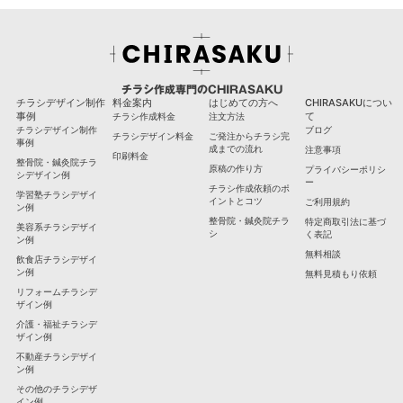
チラシ作成専門のCHIRASAKU
チラシデザイン制作
料金案内
はじめての方へ
CHIRASAKUについ
事例
て
チラシ作成料金
注文方法
チラシデザイン制作
ブログ
チラシデザイン料金
ご発注からチラシ完
事例
成までの流れ
注意事項
印刷料金
整骨院・鍼灸院チラ
原稿の作り方
プライバシーポリシ
シデザイン例
ー
チラシ作成依頼のポ
学習塾チラシデザイ
イントとコツ
ご利用規約
ン例
整骨院・鍼灸院チラ
特定商取引法に基づ
美容系チラシデザイ
シ
く表記
ン例
無料相談
飲食店チラシデザイ
ン例
無料見積もり依頼
リフォームチラシデ
ザイン例
介護・福祉チラシデ
ザイン例
不動産チラシデザイ
ン例
その他のチラシデザ
イン例