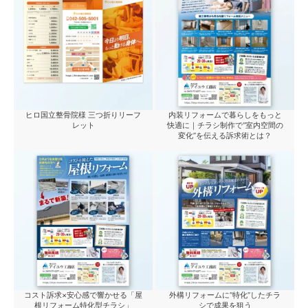
ヒロ国立整骨院様 三つ折りリーフ
内装リフォームで暮らしをもっと
レット
快適に｜チラシ制作で“室内空間の
変化”を伝える訴求術とは？
コスト訴求×安心感で響かせる「屋
外構リフォームに“特化”したチラ
根リフォーム特化型チラシ」
シで成果を狙う