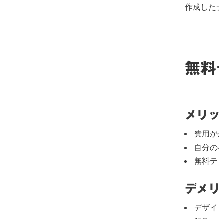
作成した
無料
メリ
費用が
自分の
無料テ
デメ
デザイ