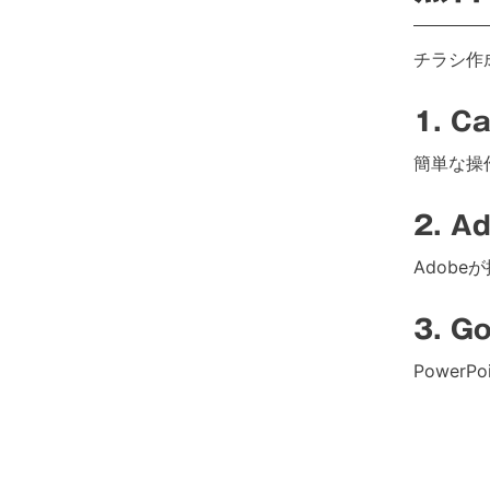
チラシ作
1. 
簡単な操
2. A
Adob
3. G
Power