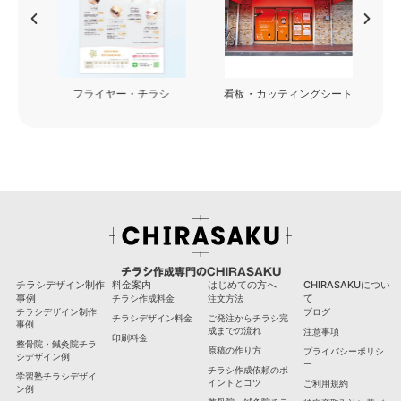
フライヤー・チラシ
看板・カッティングシート
チラシ作成専門のCHIRASAKU
チラシデザイン制作
料金案内
はじめての方へ
CHIRASAKUについ
事例
て
チラシ作成料金
注文方法
チラシデザイン制作
ブログ
チラシデザイン料金
ご発注からチラシ完
事例
成までの流れ
注意事項
印刷料金
整骨院・鍼灸院チラ
原稿の作り方
プライバシーポリシ
シデザイン例
ー
チラシ作成依頼のポ
学習塾チラシデザイ
イントとコツ
ご利用規約
ン例