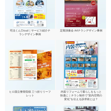
司法くんCloud｜サービス紹介チ
定期演奏会 A4チラシデザイン事例
ラシデザイン事例
ヒロ国立整骨院様 三つ折りリーフ
内装リフォームで暮らしをもっと
レット
快適に｜チラシ制作で“室内空間の
変化”を伝える訴求術とは？