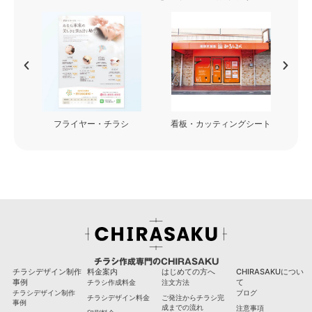
フライヤー・チラシ
看板・カッティングシート
チラシ作成専門のCHIRASAKU
チラシデザイン制作
料金案内
はじめての方へ
CHIRASAKUについ
事例
て
チラシ作成料金
注文方法
チラシデザイン制作
ブログ
チラシデザイン料金
ご発注からチラシ完
事例
成までの流れ
注意事項