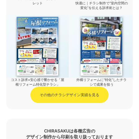
レット
快適に｜チラシ制作で“室内空間の
変化”を伝える訴求術とは？
コスト訴求×安心感で響かせる「屋
外構リフォームに“特化”したチラ
根リフォーム特化型チラシ」
シで成果を狙う
その他のチラシデザイン実績を見る
CHIRASAKUは各種広告の
デザイン制作から印刷を取り扱っております