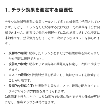
1. チラシ効果を測定する重要性
チラシは地域密着型の集客ツールとして多くの鍼灸院で活用されてい
ます。しかし、チラシをただ配布するだけでは、その効果を十分に発
揮できません。配布後の効果を把握せずに次の施策に進むのは非常に
非効率です。効果測定を行うことで、次のようなメリットを得られま
す：
反響率の確認
: 配布したチラシがどれだけの新規顧客を集められた
かを明確に把握できます。
改善点の特定
: 配布エリアや内容の問題点を特定し、次回に反映で
きます。
コストの最適化
: 投資対効果を明確にし、無駄なコストを削減する
ことが可能です。
長期的な戦略立案
: 効果測定を重ねることで、最適な配布タイミン
グやデザインの方向性を見つけられます。
効果測定を行うことで、より効率的で結果に繋がるチラシ作成が可能
になり、集客アップが期待できます。