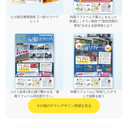
ヒロ国立整骨院様 三つ折りリーフ
内装リフォームで暮らしをもっと
レット
快適に｜チラシ制作で“室内空間の
変化”を伝える訴求術とは？
コスト訴求×安心感で響かせる「屋
外構リフォームに“特化”したチラ
根リフォーム特化型チラシ」
シで成果を狙う
その他のチラシデザイン実績を見る