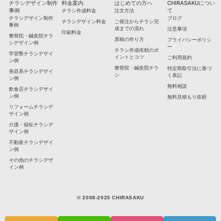
チラシデザイン制作
料金案内
はじめての方へ
CHIRASAKUについ
事例
て
チラシ作成料金
注文方法
チラシデザイン制作
ブログ
チラシデザイン料金
ご発注からチラシ完
事例
成までの流れ
注意事項
印刷料金
整骨院・鍼灸院チラ
原稿の作り方
プライバシーポリシ
シデザイン例
ー
チラシ作成依頼のポ
学習塾チラシデザイ
イントとコツ
ご利用規約
ン例
整骨院・鍼灸院チラ
特定商取引法に基づ
美容系チラシデザイ
シ
く表記
ン例
無料相談
飲食店チラシデザイ
ン例
無料見積もり依頼
リフォームチラシデ
ザイン例
介護・福祉チラシデ
ザイン例
不動産チラシデザイ
ン例
その他のチラシデザ
イン例
© 2008-2025 CHIRASAKU