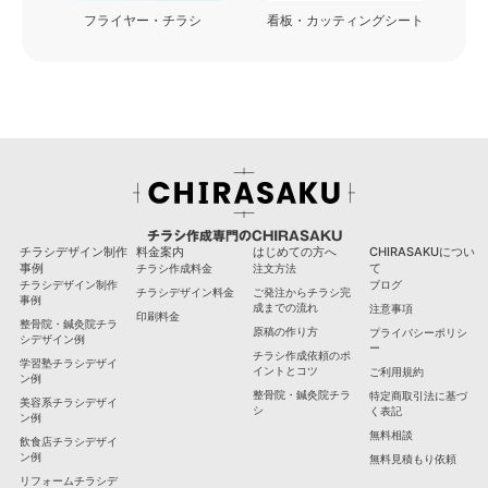
フライヤー・チラシ
看板・カッティングシート
チラシ作成専門のCHIRASAKU
チラシデザイン制作
料金案内
はじめての方へ
CHIRASAKUについ
事例
て
チラシ作成料金
注文方法
チラシデザイン制作
ブログ
チラシデザイン料金
ご発注からチラシ完
事例
成までの流れ
注意事項
印刷料金
整骨院・鍼灸院チラ
原稿の作り方
プライバシーポリシ
シデザイン例
ー
チラシ作成依頼のポ
学習塾チラシデザイ
イントとコツ
ご利用規約
ン例
整骨院・鍼灸院チラ
特定商取引法に基づ
美容系チラシデザイ
シ
く表記
ン例
無料相談
飲食店チラシデザイ
ン例
無料見積もり依頼
リフォームチラシデ