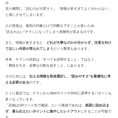
は、
見た瞬間に「読むのが大変そう」「情報が多すぎてよく分からない」
と感じさせてしまいます。
人の視覚は、最初の印象だけで判断を下すことが多いため、
“読まれない”チラシになってしまう危険性が高まるのです。
また、情報が多すぎると、
どれが大事なのかが分からず、注意を向け
てほしい内容が埋もれてしまう
という弊害もあります。
本来、チラシの目的は「すべてを説明すること」ではなく、
「興味を引き、必要な行動を促すこと」にあります。
そのためには、
伝える情報を取捨選択し、“読みやすさ”を最優先に考
える必要がある
のです。
とくに最近では、チラシからWebサイトやSNSに誘導するパターンも
多くなっています。
「詳細はQRコード先で確認」という構成であれば、
紙面に詰め込ま
ず、最も伝えたいポイントに集中したレイアウト
にすることが可能で
す。