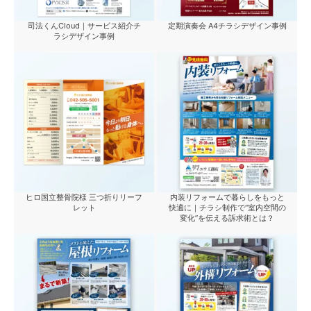
司法くんCloud｜サービス紹介チ
定期演奏会 A4チラシデザイン事例
ラシデザイン事例
ヒロ国立整骨院様 三つ折りリーフ
内装リフォームで暮らしをもっと
レット
快適に｜チラシ制作で“室内空間の
変化”を伝える訴求術とは？