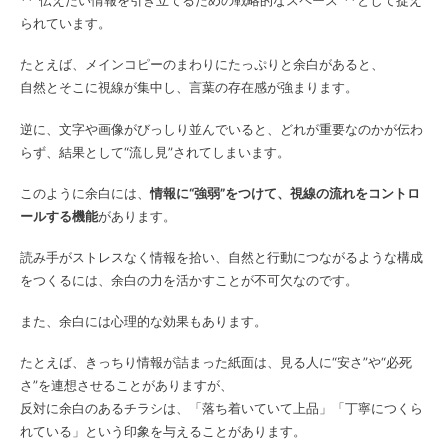
**“伝えたい情報を引き立てるための戦略的なスペース”**として捉え
られています。
たとえば、メインコピーのまわりにたっぷりと余白があると、
自然とそこに視線が集中し、言葉の存在感が強まります。
逆に、文字や画像がびっしり並んでいると、どれが重要なのかが伝わ
らず、結果として“流し見”されてしまいます。
このように余白には、
情報に“強弱”をつけて、視線の流れをコントロ
ールする機能
があります。
読み手がストレスなく情報を拾い、自然と行動につながるような構成
をつくるには、余白の力を活かすことが不可欠なのです。
また、余白には心理的な効果もあります。
たとえば、きっちり情報が詰まった紙面は、見る人に“安さ”や“必死
さ”を連想させることがありますが、
反対に余白のあるチラシは、「落ち着いていて上品」「丁寧につくら
れている」という印象を与えることがあります。